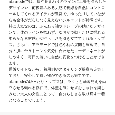
alamodeでは、肩や腕まわりのラインに工夫を凝らした
デザインや、前後差のある丈感で視線を自然にコントロ
ールしてくれるアイテムが豊富で、ゆったりしていなが
らも全体がだらしなく見えないシルエットが特徴です。
特に人気なのは、ふんわり袖やドレープの効いたデザイ
ンで、体のラインを拾わず、なおかつ動くたびに揺れる
柔らかな素材感が女性らしさを引き立ててくれるトップ
ス。さらに、アラモードでは色や柄の展開も豊富で、自
分の肌に合うトーンや気分に合わせたコーディネートが
しやすく、毎日の装いに自然な変化をつけることができ
ます。
通販サイトながら、着用例やスタイリング提案も充実し
ており、安心して買い物ができるのも魅力です。
alamodeのゆったりトップスは、ラクさと華奢見えを両
立させる頼れる存在で、体型を気にせずおしゃれを楽し
みたい大人の女性にとって、自分らしさを取り戻す一着
となることでしょう。