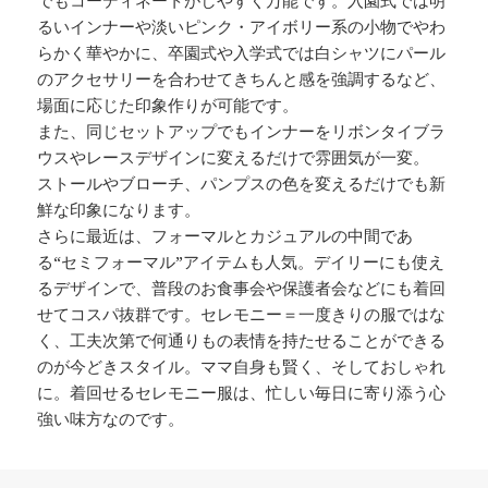
でもコーディネートがしやすく万能です。入園式では明
るいインナーや淡いピンク・アイボリー系の小物でやわ
らかく華やかに、卒園式や入学式では白シャツにパール
のアクセサリーを合わせてきちんと感を強調するなど、
場面に応じた印象作りが可能です。
また、同じセットアップでもインナーをリボンタイブラ
ウスやレースデザインに変えるだけで雰囲気が一変。
ストールやブローチ、パンプスの色を変えるだけでも新
鮮な印象になります。
さらに最近は、フォーマルとカジュアルの中間であ
る“セミフォーマル”アイテムも人気。デイリーにも使え
るデザインで、普段のお食事会や保護者会などにも着回
せてコスパ抜群です。セレモニー＝一度きりの服ではな
く、工夫次第で何通りもの表情を持たせることができる
のが今どきスタイル。ママ自身も賢く、そしておしゃれ
に。着回せるセレモニー服は、忙しい毎日に寄り添う心
強い味方なのです。