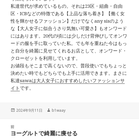
私達世代が求めているもの。それは23区・組曲・自由
区・ICBなどの特徴である【上品な落ち着き】【働く女
性を輝かせるファッション】だけでなくany sisのよう
な【大人女子に似合うさり気無い可愛さ】もオンワード
にはあります。20代の頃には少しだけ背伸びしてオンワ
ードの服を手に取っていた私。でも年を重ねた今はもっ
と自分を綺麗に見せてくれるお店として、オンワード・
クローゼットを利用しています。
お値段もそこまで高くないので、普段使いでもちょっと
決めたい時でもどちらでも上手に活用できます。まさに
私達
sawaは大人女子におすすめしたいファッションサ
イト
です。
投
2024年9月11日
作
b1waay
稿
成
日:
者
投
前
稿
ヨーグルトで綺麗に痩せる
前
ナ