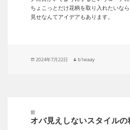
ちょこっとだけ花柄を取り入れたいなら
見せなんてアイデアもあります。
投
2024年7月22日
作
b1waay
稿
成
日:
者
投
稿
前
オバ見えしないスタイルの
ナ
前
ビ
の