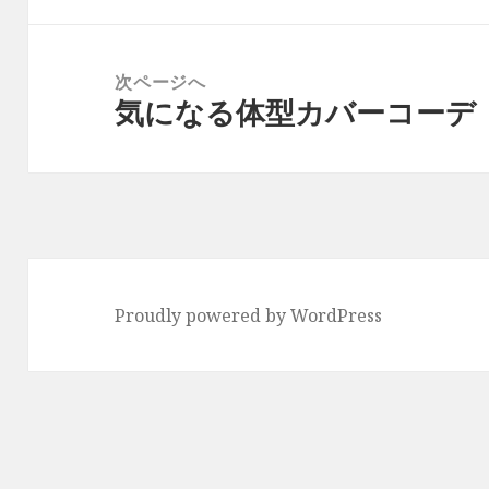
ゲ
投
ー
稿:
次ページへ
シ
気になる体型カバーコーデ
次
ョ
の
ン
投
稿:
Proudly powered by WordPress