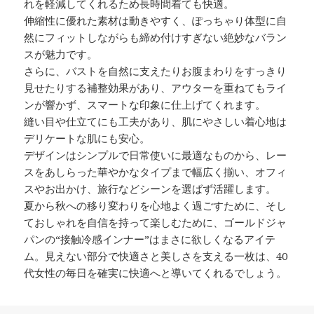
れを軽減してくれるため長時間着ても快適。
伸縮性に優れた素材は動きやすく、ぽっちゃり体型に自
然にフィットしながらも締め付けすぎない絶妙なバラン
スが魅力です。
さらに、バストを自然に支えたりお腹まわりをすっきり
見せたりする補整効果があり、アウターを重ねてもライ
ンが響かず、スマートな印象に仕上げてくれます。
縫い目や仕立てにも工夫があり、肌にやさしい着心地は
デリケートな肌にも安心。
デザインはシンプルで日常使いに最適なものから、レー
スをあしらった華やかなタイプまで幅広く揃い、オフィ
スやお出かけ、旅行などシーンを選ばず活躍します。
夏から秋への移り変わりを心地よく過ごすために、そし
ておしゃれを自信を持って楽しむために、ゴールドジャ
パンの“接触冷感インナー”はまさに欲しくなるアイテ
ム。見えない部分で快適さと美しさを支える一枚は、40
代女性の毎日を確実に快適へと導いてくれるでしょう。