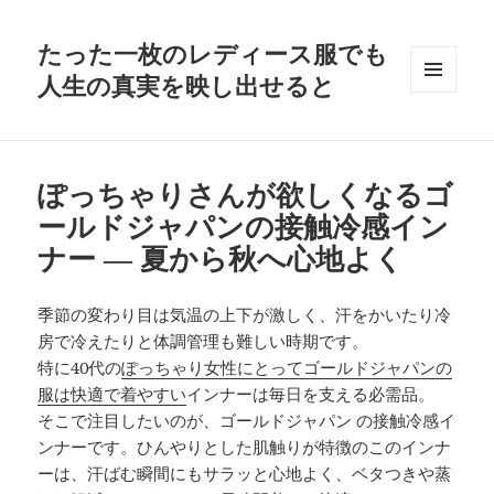
たった一枚のレディース服でも
人生の真実を映し出せると
メニュ
ーとウ
ィジェ
ット
ぽっちゃりさんが欲しくなるゴ
ールドジャパンの接触冷感イン
ナー ― 夏から秋へ心地よく
季節の変わり目は気温の上下が激しく、汗をかいたり冷
房で冷えたりと体調管理も難しい時期です。
特に40代の
ぽっちゃり女性にとってゴールドジャパンの
服は快適で着やすい
インナーは毎日を支える必需品。
そこで注目したいのが、ゴールドジャパン の接触冷感イ
ンナーです。ひんやりとした肌触りが特徴のこのインナ
ーは、汗ばむ瞬間にもサラッと心地よく、ベタつきや蒸