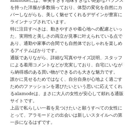
alamodeには、華美すぎず地味すぎない絶妙なバランス
を持った洋服が多数揃っており、体型の変化を自然にカ
バーしながらも、美しく魅せてくれるデザインが豊富に
ラインナップされています。
特に注目すべきは、動きやすさや着心地への配慮といっ
た、実用性と美しさの両立が見事に叶えられている点で
あり、通勤や家事の合間でも自然体でおしゃれを楽しめ
るアイテムばかりです。
通販でありながら、詳細な写真やサイズ説明、スタッフ
による着用コメントなどが充実しており、自宅にいなが
ら納得感のある買い物ができるのも大きな魅力です。
誰かに見せるためではなく、自分自身が心地よく過ごす
ためのファッションを選びたいという思いに応えてくれ
るalamodeは、まさに大人の女性が安心して頼れる通販
サイトです。
上品で私らしい一着を見つけたいと願うすべての女性に
とって、アラモードとの出会いは新しいスタイルへの第
一歩になるはずです。