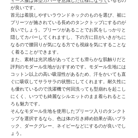
ィース服は体型カバーを意識した仕様になって
いるもの
が良いです。
首元は着脱しやすいラウンドネックのものを選び、裾に
プリーツが施されている長めのタンクトップにするのが
良いでしょう。プリーツがあることでお尻をしっかりと
隠してカバーしてくれますし、下の方に目がいきがちに
なるので腰回りが気になる方でも視線を気にすることな
く着ることができます。
また、素材は光沢感があってとても滑らかな肌触りだと
評判のモダール生地がおすすめです。モダール生地には
コットン以上の高い吸湿性があるため、汗をかいても直
ぐに吸収してサラサラの状態にしてくれます。耐久性に
も優れているので洗濯機で何回洗っても型崩れを起こし
にくく、いつでも綺麗なシルエットのまま着られるとこ
ろも魅力です。
そんなモダール生地を使用したプリーツ入りのタンクト
ップを選択するなら、色は体の引き締め効果が高いブラ
ック、ダークグレー、ネイビーなどにするのが良いでし
ょう。